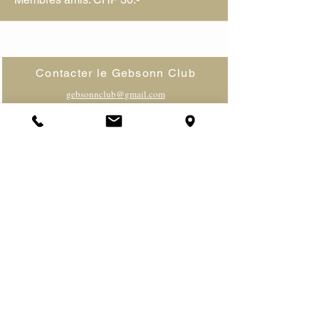
Contacter le Gebsonn Club
gebsonnclub@
gmail.com
Coline Jeanneret-Gris
Présidente
Gérard
Stähli
Secrétaire
Ladina
Simon
Caissière