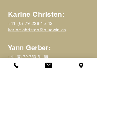
Karine Christen:
+41 (0) 79 226 15 42
karine.christen@bluewin.ch
Yann Gerber:
+41 (0) 79 753 51 66
gerber.yann@hotmail.com
Accès en bus:
Ligne 311 - Cerisier